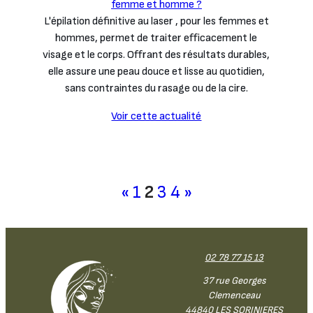
femme et homme ?
L'épilation définitive au laser , pour les femmes et
hommes, permet de traiter efficacement le
visage et le corps. Offrant des résultats durables,
elle assure une peau douce et lisse au quotidien,
sans contraintes du rasage ou de la cire.
Voir cette actualité
«
1
2
3
4
»
02 78 77 15 13
37 rue Georges
Clemenceau
44840 LES SORINIERES