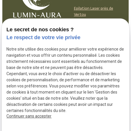
Epilation Laser près de
Vertou
Le secret de nos cookies ?
Lundi
9h30-
18h30
Le respect de votre vie privée
Mardi
9h30-
18h30
Mercredi
9h30-12h30 /
13h30-18h30
Notre site utilise des cookies pour améliorer votre expérience de
navigation et vous offrir un contenu personnalisé. Les cookies
Jeudi
9h30-12h30 /
13h30-18h30
strictement nécessaires sont essentiels au fonctionnement de
Vendredi
9h30-
18h30
base de notre site et ne peuvent pas être désactivés.
Samedi
9h30-
14h
Cependant, vous avez le choix d'activer ou de désactiver les
Dimanche
Fermé
cookies de personnalisation, de performance et de marketing
selon vos préférences. Vous pouvez modifier vos paramètres
de cookies à tout moment en cliquant sur le lien 'Gestion des
cookies' situé en bas de notre site. Veuillez noter que la
désactivation de certains cookies peut avoir un impact sur
Mentions
Politique de
Gestion des
Plan du site
certaines fonctionnalités du site.
légales
confidentialité
cookies
Continuer sans accepter
Siret :
84392010900017