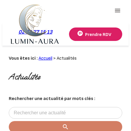
Panneau de gestion des cookies
menu
02 78 77 15 13
Prendre RDV
Vous êtes ici :
Accueil
> Actualités
Actualités
Rechercher une actualité par mots clés :