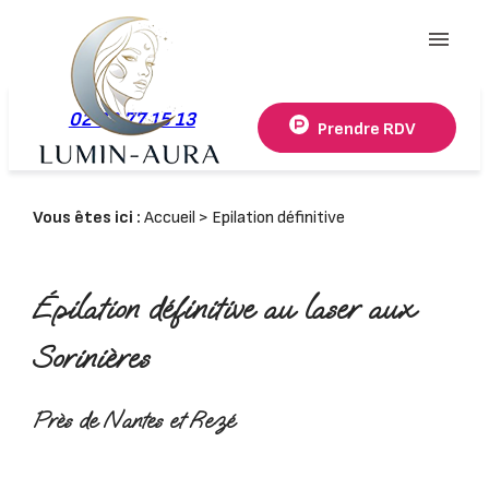
Panneau de gestion des cookies
menu
02 78 77 15 13
Prendre RDV
Vous êtes ici :
Accueil
> Epilation définitive
Épilation définitive au laser aux
Sorinières
Près de Nantes et Rezé