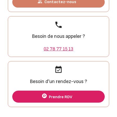
Contactez-nous
people
phone
Besoin de nous appeler ?
02 78 77 15 13
event_available
Besoin d'un rendez-vous ?
Prendre RDV