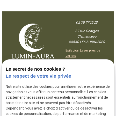
02 78 77 15 13
37 rue Georges
Clemenceau
44840 LES SORINIERES
Epilation Laser près de
Vertou
Le secret de nos cookies ?
Lundi
9h30-
18h30
Le respect de votre vie privée
Mardi
9h30-
18h30
Mercredi
9h30-12h30 /
13h30-18h30
Notre site utilise des cookies pour améliorer votre expérience de
navigation et vous offrir un contenu personnalisé. Les cookies
Jeudi
9h30-12h30 /
13h30-18h30
strictement nécessaires sont essentiels au fonctionnement de
Vendredi
9h30-
18h30
base de notre site et ne peuvent pas être désactivés.
Samedi
9h30-
14h
Cependant, vous avez le choix d'activer ou de désactiver les
Dimanche
Fermé
cookies de personnalisation, de performance et de marketing