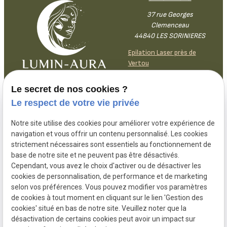
37 rue Georges
Clemenceau
44840 LES SORINIERES
Epilation Laser près de
Vertou
Le secret de nos cookies ?
Lundi
9h30-
18h30
Le respect de votre vie privée
Mardi
9h30-
18h30
Mercredi
9h30-12h30 /
13h30-18h30
Notre site utilise des cookies pour améliorer votre expérience de
navigation et vous offrir un contenu personnalisé. Les cookies
Jeudi
9h30-12h30 /
13h30-18h30
strictement nécessaires sont essentiels au fonctionnement de
Vendredi
9h30-
18h30
base de notre site et ne peuvent pas être désactivés.
Samedi
9h30-
14h
Cependant, vous avez le choix d'activer ou de désactiver les
Dimanche
Fermé
cookies de personnalisation, de performance et de marketing
selon vos préférences. Vous pouvez modifier vos paramètres
de cookies à tout moment en cliquant sur le lien 'Gestion des
cookies' situé en bas de notre site. Veuillez noter que la
désactivation de certains cookies peut avoir un impact sur
Mentions
Politique de
Gestion des
Plan du site