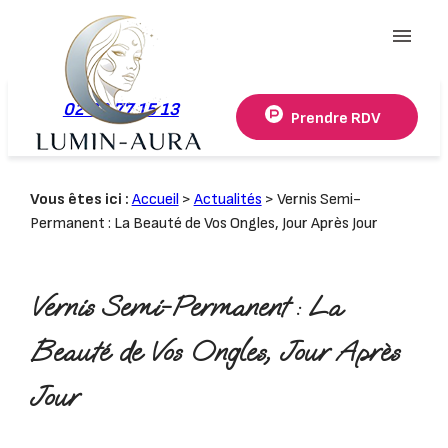
Panneau de gestion des cookies
menu
02 78 77 15 13
Prendre RDV
Vous êtes ici :
Accueil
>
Actualités
> Vernis Semi-
Permanent : La Beauté de Vos Ongles, Jour Après Jour
Vernis Semi-Permanent : La
Beauté de Vos Ongles, Jour Après
Jour