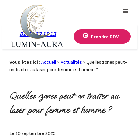
Panneau de gestion des cookies
menu
02 78 77 15 13
Prendre RDV
Vous êtes ici :
Accueil
>
Actualités
> Quelles zones peut-
on traiter au laser pour femme et homme ?
Quelles zones peut-on traiter au
laser pour femme et homme ?
Le
10 septembre 2025