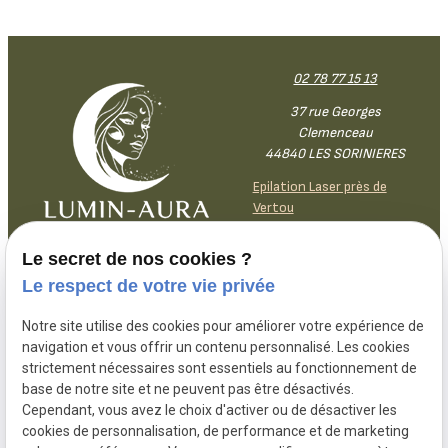
02 78 77 15 13
37 rue Georges
Clemenceau
44840 LES SORINIERES
Epilation Laser près de
Vertou
Le secret de nos cookies ?
Lundi
9h30-
18h30
Le respect de votre vie privée
Mardi
9h30-
18h30
Mercredi
9h30-12h30 /
13h30-18h30
Notre site utilise des cookies pour améliorer votre expérience de
navigation et vous offrir un contenu personnalisé. Les cookies
Jeudi
9h30-12h30 /
13h30-18h30
strictement nécessaires sont essentiels au fonctionnement de
Vendredi
9h30-
18h30
base de notre site et ne peuvent pas être désactivés.
Samedi
9h30-
14h
Cependant, vous avez le choix d'activer ou de désactiver les
Dimanche
Fermé
cookies de personnalisation, de performance et de marketing