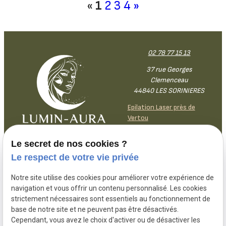
«
1
2
3
4
»
02 78 77 15 13
37 rue Georges
Clemenceau
44840 LES SORINIERES
Epilation Laser près de
Vertou
Le secret de nos cookies ?
Lundi
9h30-
18h30
Le respect de votre vie privée
Mardi
9h30-
18h30
Mercredi
9h30-12h30 /
13h30-18h30
Notre site utilise des cookies pour améliorer votre expérience de
navigation et vous offrir un contenu personnalisé. Les cookies
Jeudi
9h30-12h30 /
13h30-18h30
strictement nécessaires sont essentiels au fonctionnement de
Vendredi
9h30-
18h30
base de notre site et ne peuvent pas être désactivés.
Samedi
9h30-
14h
Cependant, vous avez le choix d'activer ou de désactiver les