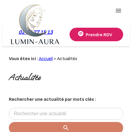
Panneau de gestion des cookies
menu
02 78 77 15 13
Prendre RDV
Vous êtes ici :
Accueil
> Actualités
Actualités
Rechercher une actualité par mots clés :