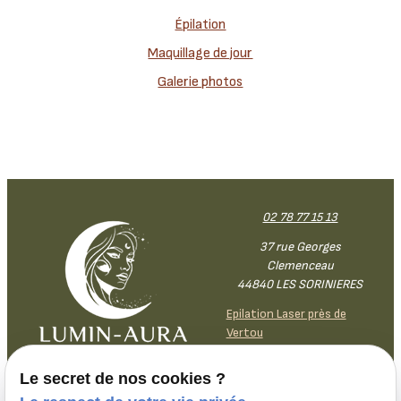
Épilation
Maquillage de jour
Galerie photos
02 78 77 15 13
37 rue Georges
Clemenceau
44840 LES SORINIERES
Epilation Laser près de
Vertou
Le secret de nos cookies ?
Lundi
9h30-
18h30