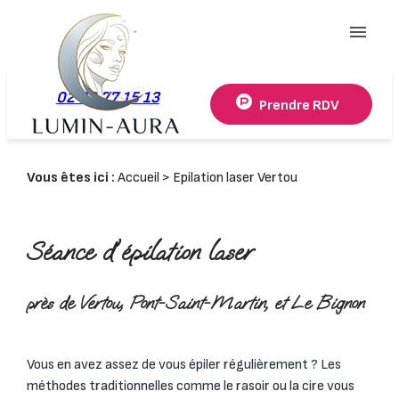
Panneau de gestion des cookies
menu
02 78 77 15 13
Prendre RDV
Vous êtes ici :
Accueil
> Epilation laser Vertou
Séance d'épilation laser
près de Vertou, Pont-Saint-Martin, et Le Bignon
Vous en avez assez de vous épiler régulièrement ? Les
méthodes traditionnelles comme le rasoir ou la cire vous