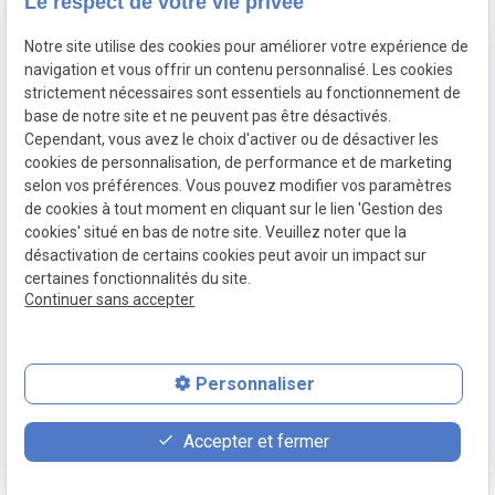
Le respect de votre vie privée
Mardi
9h30-
18h30
Mercredi
9h30-12h30 /
13h30-18h30
Notre site utilise des cookies pour améliorer votre expérience de
navigation et vous offrir un contenu personnalisé. Les cookies
Jeudi
9h30-12h30 /
13h30-18h30
strictement nécessaires sont essentiels au fonctionnement de
Vendredi
9h30-
18h30
base de notre site et ne peuvent pas être désactivés.
Samedi
9h30-
14h
Cependant, vous avez le choix d'activer ou de désactiver les
Dimanche
Fermé
cookies de personnalisation, de performance et de marketing
selon vos préférences. Vous pouvez modifier vos paramètres
de cookies à tout moment en cliquant sur le lien 'Gestion des
cookies' situé en bas de notre site. Veuillez noter que la
désactivation de certains cookies peut avoir un impact sur
Mentions
Politique de
Gestion des
Plan du site
certaines fonctionnalités du site.
légales
confidentialité
cookies
Continuer sans accepter
Siret :
84392010900017
place
contact_page
phone
Personnaliser
Plan d'accès
Contact
02 78 77 15 13
Accepter et fermer
Prendre RDV