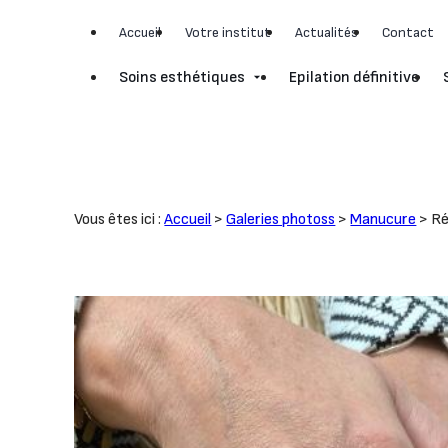
Panneau de gestion des cookies
Accueil
Votre institut
Actualités
Contact
Soins esthétiques
Epilation définitive
Vous êtes ici :
Accueil
>
Galeries photoss
>
Manucure
>
Ré